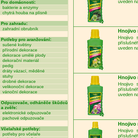
uveden na
Pro domácnosti:
bakterie a enzymy
chytrá houba na plísně
Pro zahradu:
zahradní obrubník
Hnojivo 
Hnojivo 
Potřeby pro aranžování:
příslušné
sušené květiny
uveden na
přírodní dekorace
dekorace umělé plody
dekorační materiál
pedig
dráty vázací, měděné
stuhy
Hnojivo n
drobné dekorace
Hnojivo 
velikonoční dekorace
příslušné
vánoční dekorace
uveden na
Odpuzovače, odháněče škůdců
a zvěře:
elektronické odpuzovače
pachové odpuzovače
Hnojivo 
Včelařské potřeby:
Hnojivo 
potřeby pro včelaře
příslušné