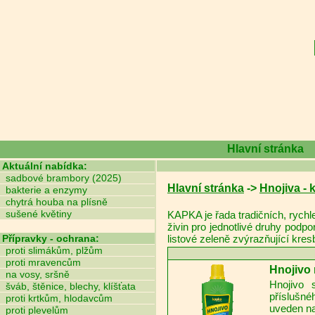
Hlavní stránka
Aktuální nabídka:
sadbové brambory (2025)
Hlavní stránka
->
Hnojiva - 
bakterie a enzymy
chytrá houba na plísně
sušené květiny
KAPKA je řada tradičních, rychl
živin pro jednotlivé druhy podp
Přípravky - ochrana:
listové zeleně zvýrazňující kres
proti slimákům, plžům
proti mravencům
Hnojivo 
na vosy, sršně
Hnojivo 
šváb, štěnice, blechy, klíšťata
příslušné
proti krtkům, hlodavcům
uveden na
proti plevelům