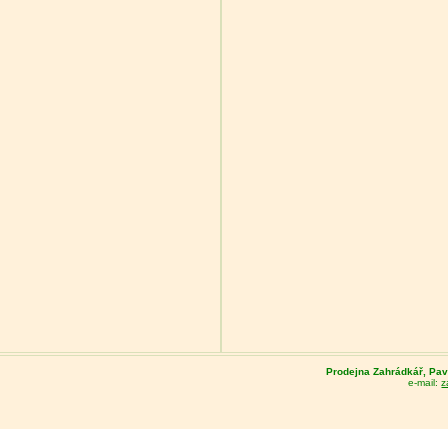
Prodejna Zahrádkář, Pave
e-mail:
z