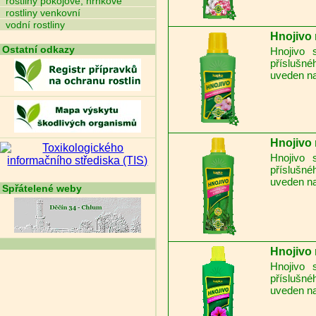
rostliny pokojové, hrnkové
rostliny venkovní
vodní rostliny
Hnojivo 
Ostatní odkazy
Hnojivo 
příslušné
uveden na
Hnojivo 
Hnojivo 
příslušné
uveden na
Spřátelené weby
Hnojivo 
Hnojivo 
příslušné
uveden na