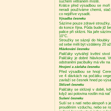
suchém větraném místě.
Krátce před výsadbou se moří
neradi používáme chemii, sta
co nejdříve vysadit.
Výsadba česneku
Sázíme pouze zdravé stroužky. 
do konce října. Půda bude již 
palice při sklizni. Na jaře sází
10°C.
Stroužky se sázejí do hloubky
od sebe měli být vzdáleny 20 až
Hlávkování česneku
Paličáky
vytvářejí květní stvol
Paličáky je dobré hlávkovat. Vr
odstranění pacibulky má vliv na
Hnojení a závlaha česneku
Před výsadbou se hnojí Cerer
ve 4 dávkách na počátku vegeta
zavlaží se česnek hned po výsa
Sklizeň česneku
Paličáky se sklízejí v době, kd
když asi polovina rostlin má na
Sušení česneku
Suší se s natí nebo alespoň s j
prouděním vzduchu, nebo se roz