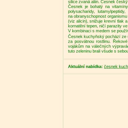
silice zvaná aliin. Česnek český
Česnek je bohatý na vitamíny
polysacharidy, lutamylpeptidy
na obranyschopnost organismu a 
(viz alicin), snižuje krevní tlak
kornatění tepen, ničí parazity ve
V kombinaci s medem se používá
Česnek kuchyňský pochází ze st
za posvátnou rostlinu. Řekové
vojákům na válečných výpravá
tuto zeleninu brali všude s sebou
Aktuální nabídka:
česnek kuch