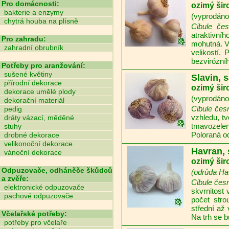
Pro domácnosti:
ozimý šir
bakterie a enzymy
(vyprodáno,
chytrá houba na plísně
Cibule če
atraktivníh
Pro zahradu:
mohutná. V
zahradní obrubník
velikostí.
bezvirózníh
Potřeby pro aranžování:
sušené květiny
Slavin, 
přírodní dekorace
ozimý šir
dekorace umělé plody
(vyprodáno,
dekorační materiál
Cibule čes
pedig
vzhledu, tv
dráty vázací, měděné
tmavozelen
stuhy
Poloraná od
drobné dekorace
velikonoční dekorace
Havran,
vánoční dekorace
ozimý šir
Odpuzovače, odháněče škůdců
(odrůda Ha
a zvěře:
Cibule čes
elektronické odpuzovače
skvrnitost 
pachové odpuzovače
počet stro
střední až
Včelařské potřeby:
Na trh se b
potřeby pro včelaře