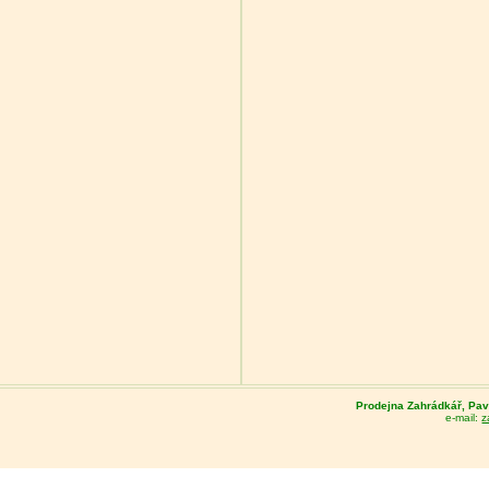
Prodejna Zahrádkář, Pave
e-mail:
z