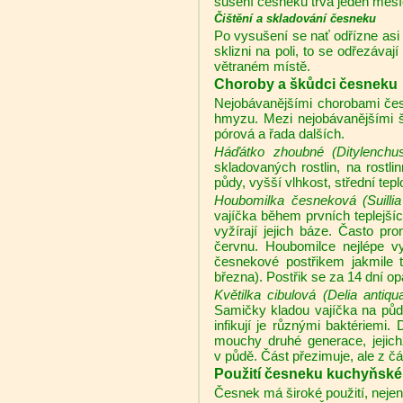
sušení česneku trvá jeden měsí
Čištění a skladování česneku
Po vysušení se nať odřízne asi 
sklizni na poli, to se odřezáva
větraném místě.
Choroby a škůdci česneku
Nejobávanějšími chorobami čes
hmyzu. Mezi nejobávanějšími š
pórová a řada dalších.
Háďátko zhoubné (Ditylenchus
skladovaných rostlin, na rostl
půdy, vyšší vlhkost, střední te
Houbomilka česneková (Suillia 
vajíčka během prvních teplejšíc
vyžírají jejich báze. Často p
červnu. Houbomilce nejlépe vy
česnekové postřikem jakmile 
března). Postřik se za 14 dní op
Květilka cibulová (Delia antiqu
Samičky kladou vajíčka na půdu
infikují je různými baktériemi.
mouchy druhé generace, jejich
v půdě. Část přezimuje, ale z čá
Použití česneku kuchyňsk
Česnek má široké použití, nejen 