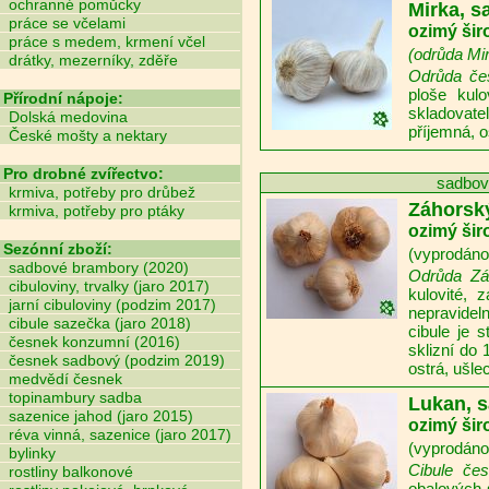
ochranné pomůcky
Mirka, 
práce se včelami
ozimý šir
práce s medem, krmení včel
(odrůda Mi
drátky, mezerníky, zděře
Odrůda če
ploše kul
Přírodní nápoje:
skladovate
Dolská medovina
příjemná, os
České mošty a nektary
Pro drobné zvířectvo:
sadbový
krmiva, potřeby pro drůbež
Záhorský
krmiva, potřeby pro ptáky
ozimý šir
Sezónní zboží:
(vyprodáno,
sadbové brambory (2020)
Odrůda Zá
cibuloviny, trvalky (jaro 2017)
kulovité, 
jarní cibuloviny (podzim 2017)
nepravidel
cibule sazečka (jaro 2018)
cibule je 
česnek konzumní (2016)
sklizní do 
česnek sadbový (podzim 2019)
ostrá, ušlec
medvědí česnek
topinambury sadba
Lukan, 
sazenice jahod (jaro 2015)
ozimý šir
réva vinná, sazenice (jaro 2017)
(vyprodáno,
bylinky
Cibule če
rostliny balkonové
obalových s