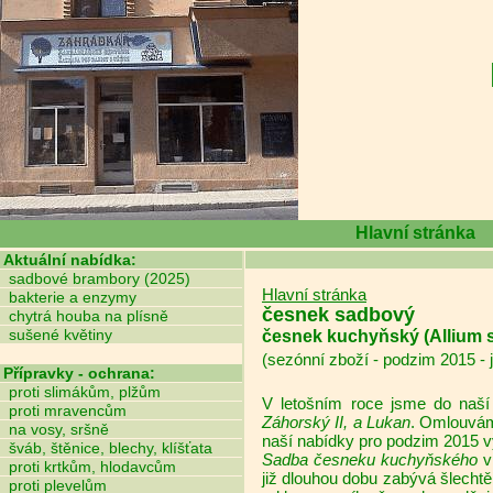
Hlavní stránka
Aktuální nabídka:
sadbové brambory (2025)
Hlavní stránka
bakterie a enzymy
česnek sadbový
chytrá houba na plísně
sušené květiny
česnek kuchyňský (Allium 
(sezónní zboží - podzim 2015 - j
Přípravky - ochrana:
proti slimákům, plžům
V letošním roce jsme do naš
proti mravencům
Záhorský II, a Lukan
. Omlouvá
na vosy, sršně
naší nabídky pro podzim 2015 v
šváb, štěnice, blechy, klíšťata
Sadba česneku kuchyňského
v 
proti krtkům, hlodavcům
již dlouhou dobu zabývá šlecht
proti plevelům