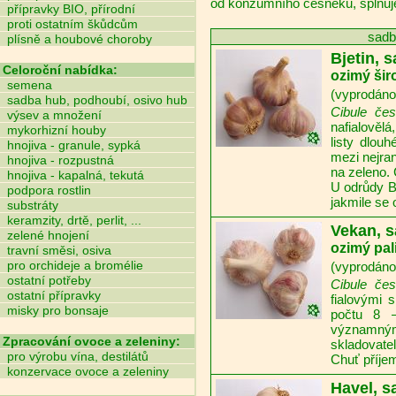
od konzumního česneku, splňuje
přípravky BIO, přírodní
proti ostatním škůdcům
sadb
plísně a houbové choroby
Bjetin, 
Celoroční nabídka:
ozimý šir
semena
(vyprodáno,
sadba hub, podhoubí, osivo hub
Cibule čes
výsev a množení
nafialovělá
mykorhizní houby
listy dlou
hnojiva - granule, sypká
mezi nejran
hnojiva - rozpustná
na zeleno.
hnojiva - kapalná, tekutá
U odrůdy B
podpora rostlin
jakmile se 
substráty
keramzity, drtě, perlit, ...
Vekan, 
zelené hnojení
ozimý pal
travní směsi, osiva
pro orchideje a bromélie
(vyprodáno,
ostatní potřeby
Cibule če
ostatní přípravky
fialovými 
misky pro bonsaje
počtu 8 –
významným
Zpracování ovoce a zeleniny:
skladovate
pro výrobu vína, destilátů
Chuť příjem
konzervace ovoce a zeleniny
Havel, 