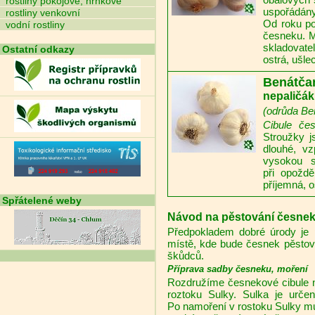
rostliny pokojové, hrnkové
uspořádány 
rostliny venkovní
Od roku po
vodní rostliny
česneku. M
skladovate
Ostatní odkazy
ostrá, ušlec
Benátča
nepaličák
(odrůda Be
Cibule če
Stroužky j
dlouhé, vz
vysokou s
při opožd
příjemná, os
Spřátelené weby
Návod na pěstování česne
Předpokladem dobré úrody je p
místě, kde bude česnek pěstov
škůdců.
Příprava sadby česneku, moření
Rozdružíme česnekové cibule na
roztoku Sulky. Sulka je urče
Po namoření v rostoku Sulky m